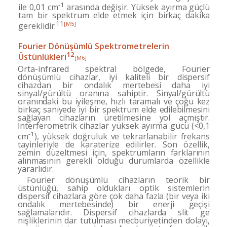
-1
ile 0,01 cm
arasında değişir. Yüksek ayırma güçlü
tam
bir spektrum elde etmek için birkaç dakika
1
1
[M5]
gereklidir.
Fourier Dönüşümlü Spektrometrelerin
12
Üstünlükleri
[M6]
Orta-infrared spektral bölgede, Fourier
dönüşümlü ci­
hazlar, iyi kaliteli bir dispersif
cihazdan bir ondalık mertebesi daha iyi
sinyal/gürültü oranına sahiptir. Sin­
yal/gürültü
oranındaki bu iyileşme, hızlı taramalı ve ço­
ğu kez
birkaç saniyede iyi bir spektrum elde edilebilme­
sini
sağlayan cihazların üretilmesine yol açmıştır.
İnter
ferometrik cihazlar yüksek ayırma gücü (<0,1
-1
cm
),
yüksek doğruluk ve tekrarlanabilir frekans
tayinleriyle
de karaterize edilirler. Son özellik,
zemin düzeltmesi
için, spektrumların farklarının
alınmasının gerekli oldu­
ğu durumlarda özellikle
yararlıdır.
Fourier dönüşümlü cihazların teorik bir
üstünlüğü, sahip oldukları optik sistemlerin
dispersif cihazlara gö­
re çok daha fazla (bir veya iki
ondalık mertebesinde) bir enerji geçişi
sağlamalarıdır. Dispersif cihazlarda slit ge­
nişliklerinin dar tutulması mecburiyetinden dolayı,