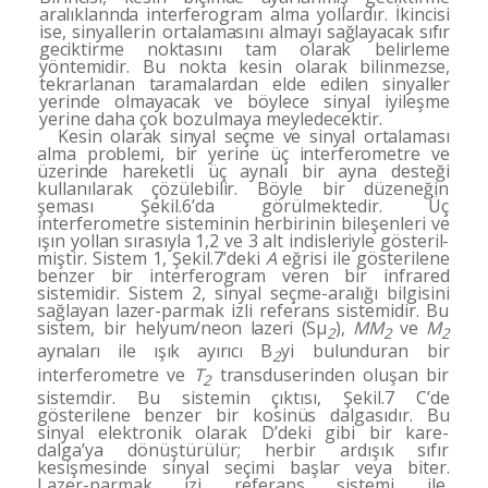
aralıklannda interfe­
rogram alma yollardır. İkincisi
ise, sinyallerin ortala­
masını almayı sağlayacak sıfır
geciktirme noktasını tam
olarak belirleme
yöntemidir. Bu nokta kesin olarak bi­
linmezse,
tekrarlanan taramalardan elde edilen sinyaller
yerinde olmayacak ve böylece sinyal iyileşme
yerine daha çok bozulmaya meyledecektir.
Kesin olarak sinyal seçme ve sinyal ortalaması
alma problemi, bir yerine üç interferometre ve
üzerinde hare­
ketli üç aynalı bir ayna desteği
kullanılarak çözülebilir.
Böyle bir düzeneğin
şeması Şekil.6’da görülmekte­dir. Üç
interferometre sisteminin herbirinin bileşenleri
ve
ışın yollan sırasıyla 1,2 ve 3 alt indisleriyle gösteril­
miştir. Sistem 1, Şekil.7’deki
A
eğrisi ile gösterilene
benzer bir interferogram veren bir infrared
sistemidir. Sistem 2, sinyal seçme-aralığı bilgisini
sağlayan lazer-
parmak izli referans sistemidir. Bu
sistem, bir hel­
yum/neon lazeri (S
µ
),
MM
ve
M
2
2
2
aynaları ile ışık ayırı­
cı B
yi bulunduran bir
2
interferometre ve
T
transduse
rinden oluşan bir
2
sistemdir. Bu sistemin çıktısı, Şekil.
7 C’de
gösterilene benzer bir kosinüs dalgasıdır. Bu
sinyal elektronik olarak D’deki gibi bir kare-
dalga’ya dönüştürülür; herbir ardışık sıfır
kesişmesinde sinyal
seçimi başlar veya biter.
Lazer-parmak izi referans sis­temi ile,