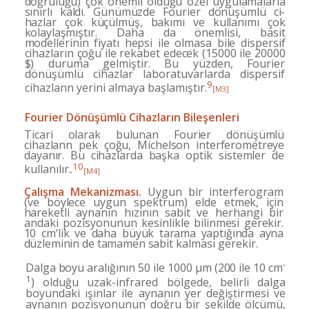
doğruluğu) çok önemli olduğu özel uygula­malarla
sınırlı kaldı. Günümüzde Fourier dönüşümlü ci­
hazlar çok küçülmüş, bakımı ve kullanımı çok
kolaylaş­
mıştır. Daha da önemlisi, basit
modellerinin fiyatı hep­si ile olmasa bile dispersif
cihazların çoğu ile rekabet edecek (15000 ile 20000
$) duruma gelmiştir. Bu yüz­
den, Fourier
dönüşümlü cihazlar laboratuvarlarda dis­persif
9
cihazlann yerini almaya başlamıştır.
[M3]
Fourier Dönüşümlü Cihazların Bileşenleri
Ticari olarak bulunan Fourier dönüşümlü
cihazlann pek çoğu, Michelson interferometreye
dayanır. Bu cihazlar­
da başka optik sistemler de
10
kullanılır.
.
[M4]
Çalışma
Mekanizması.
Uygun bir interferogram
(ve
böylece uygun spektrum) elde etmek, için
hareketli ay­
nanın hızının sabit ve herhangi bir
andaki pozisyonu­
nun kesinlikle bilinmesi gerekir.
10 cm’lik ve daha bü­
yük tarama yaptığında ayna
düzleminin de tamamen sa­
bit kalması gerekir.
-
Dalga boyu aralığının 50 ile 1000
µ
m (200 ile 10
cm
1
) olduğu uzak-infrared bölgede, belirli dalga
boyundaki ışınlar ile aynanın yer değiştirmesi ve
aynanın pozisyonunun doğru bir şekilde ölçümü,