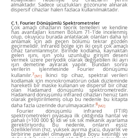
almaktadır. Sadece ucuzlukları gözönü
ne alınarak
dispersif cihazlar halen fazlaca kullanılmak­
tadır.
C.1.
Fourier Dönüşümlü Spektrometreler
Çok amaçlı cihazların teorik temelleri ve kendine
has
avantajları kısmen Bölüm 71-1’de incelenmiş
olup, okuyucu burada anlatılacak olanları daha iyi
anlamak
için adı geçen bölümü tekrar gözden
geçirmelidir. İnf­
rared bölge için iki çeşit çok amaçlı
cihaz tanımlanmış­
tır. Birinde kodlama, kaynaktan
gelen ışını, ışın yolu
uzunluğu girişim deseni
vermek üzere periyodik olarak değişebilen iki ayrı
ışın demetine ayırarak yapılır. Bun­
dan sonra
verilerin işlenmesinde Fourier dönüşümü
7
kullanılır.
İkinci tip cihaz, spektral verileri
[M1]
kodlamak
için monokromatörün odak düzleminde
hareketli bir
maske kullanan ve dispersif bir cihaz
olan Hadamard
dönüşümlü spektrometredir.
Hadamard dönüşümlü inf­rared cihazları henüz tam
olarak geliştirilmemiş olup bu
nedenle bu kitapta
8
daha fazla üzerinde durulmayacak­
tır.
[M2]
Fourier dönüşümlü infrared (FTIR)
spektrometreleri piyasaya ilk çıktığında hantal ve
pahalı (>100 000 $) idi ve sık sık mekanik ayarlama
gerektiriyordu. Bu ne­
denle, onların eşsiz
özelliklerinin (hız, yüksek ayırma
gücü, duyarlık ve
birbirine paralel olmayan dalga boyu
kesinliği ve