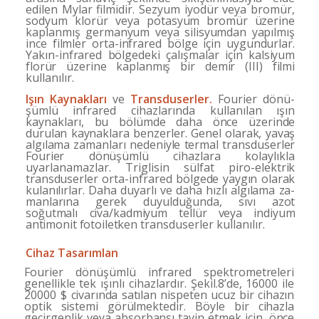
edilen Mylar filmidir. Sez­yum iyodür veya bromür,
sodyum klorür veya potas­
yum bromür üzerine
kaplanmış germanyum veya silis­yumdan yapılmış
ince filmler orta-infrared bölge için uygundurlar.
Yakın-infrared bölgedeki çalışmalar için
kalsiyum
florür üzerine kaplanmış bir demir
(III)
filmi
kullanılır.
Işın Kaynakları
ve
Transduserler.
Fourier dönü­
şümlü infrared cihazlarında kullanılan ışın
kaynakları,
bu bölümde daha önce üzerinde
durulan kaynaklara benzerler. Genel olarak, yavaş
algılama zamanları ne­deniyle termal transduserler
Fourier dönüşümlü cihaz­
lara kolaylıkla
uyarlanamazlar. Triglisin sülfat piro-
elektrik
transduserler orta-infrared bölgede yaygın ola­rak
kulanılırlar. Daha duyarlı ve daha hızlı algılama za­
manlarına gerek duyulduğunda, sıvı azot
soğutmalı ci
va/kadmiyum tellür veya indiyum
antimonit fotoiletken
transduserler kullanılır.
Cihaz Tasarımlan
Fourier dönüşümlü infrared spektrometreleri
genellikle
tek ışınlı cihazlardır. Şekil.8’de, 16000 ile
20000 $
civarında satılan nispeten ucuz bir cihazın
optik sistemi
görülmektedir. Böyle bir cihazla
geçirgenlik veya ab
sorbansı tayin etmek için, önce