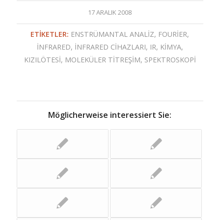
17 ARALIK 2008
ETIKETLER:
ENSTRÜMANTAL ANALIZ
,
FOURIER
,
INFRARED
,
İNFRARED CİHAZLARI
,
IR
,
KIMYA
,
KIZILÖTESI
,
MOLEKÜLER TITREŞIM
,
SPEKTROSKOPI
Möglicherweise interessiert Sie: