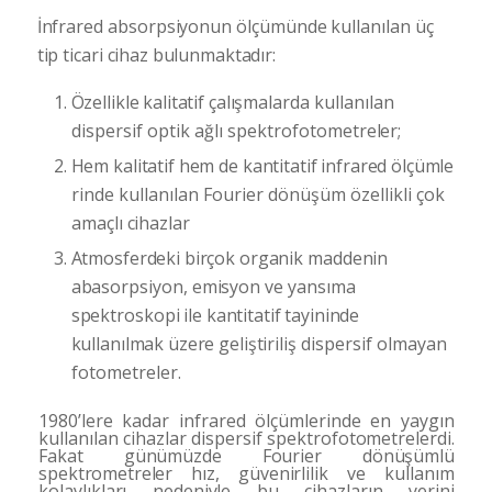
İnfrared absorpsiyonun ölçümünde kullanılan üç
tip ti­
cari cihaz bulunmaktadır:
Özellikle kalitatif çalışma­
larda kullanılan
dispersif optik ağlı spektrofotometre
ler;
Hem kalitatif hem de kantitatif infrared ölçümle­
rinde kullanılan Fourier dönüşüm özellikli çok
amaçlı
cihazlar
Atmosferdeki birçok organik
maddenin
abasorpsiyon, emisyon ve yansıma
spektros
kopi ile kantitatif tayininde
kullanılmak üzere geliştiril­
iş dispersif olmayan
fotometreler.
1980’lere kadar infrared ölçümlerinde en yaygın
kullanılan cihazlar dispersif spektrofotometrelerdi.
Fa­
kat günümüzde Fourier dönüşümlü
spektrometreler hız,
güvenirlilik ve kullanım
kolaylıkları nedeniyle bu cihazların yerini