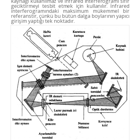
kaynağı kullanılmaz ve infrared interferogra
mı sıfır
geciktirmeyi tesbit etmek için kullanılır. İnfra­
red
interferogramındaki maksimum mükemmel bir
re
feranstır, çünkü bu bütün dalga boylarının yapıcı
giri­
şim yaptığı tek noktadır.