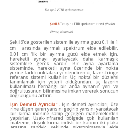
Tek-ışınlı FTIR spektrometresi
Şekil.8
Tek-ışınlı FTIR spektrometresi
(Perkin-
Elmer, Nonvalk).
Şekil.6’da gösterilen sistem ile ayırma gücü 0,1 ile 1
-1
cm
arasında ayırmalı spektrum elde edilebilir.
-1
0,01 cm
‘lik bir ayırma gücü elde etmek için,
hareket­li aynayı ayarlayacak daha karmaşık
sistemlere gerek vardır. Bir ayna ayarlama
sisteminde, hareketli ayna üzerinde bir nokta
yerine farklı noktalara yönlendiren
üç lazer-fringe
referans sistemi kullanılır. Üç nokta bir
düzlemi
tanımlamak için yeterli olduğundan, üç lazerin
kullanılması herhangi bir anda aynanın yeri ve
doğrul­
tusunun bilinmesine imkan vererek sonucun
doğruluğu­
nu artırır.
Işın Demeti Ayırıcıları.
Işın demeti ayırıcıları, üze­
rine düşen ışının yarısını geçirip yansını yansıtacak
bir
kırma indisine sahip geçirgen malzemelerden
yapılırlar.
Uzak-infrared bölgede çok kullanılan
malzeme, düşük
kırma indisli bir katının iki plaka
arasına sandviç şeklinde sıkıştınlmasıyla elde