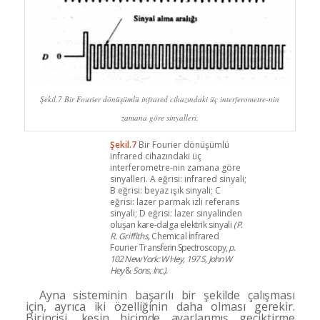
Şekil.7 Bir Fourier dönüşümlü infrared cihazındaki üç interferometre-nin
zamana göre sinyalleri.
Şekil.7
Bir Fourier dönüşümlü
infrared cihazındaki üç
interferometre-nin zamana göre
sinyalleri. A eğrisi: infrared sinyali;
B eğrisi: beyaz ışık sin­yali; C
eğrisi: lazer parmak izli referans
sinyali; D eğrisi: lazer sinyalinden
oluşan kare-dalga elektrik sinyali
(P.
R. Griffiths,
Chemical İnfrared
Fourier Trans­
ferin Spectroscopy,
p.
102 New York: W Hey, 197 S, John W
Hey
&
Sons, Inc.).
Ayna sisteminin başarılı bir şekilde çalışması
için, ayrıca iki özelliğinin daha olması gerekir.
Birincisi, ke­
sin biçimde ayarlanmış geciktirme