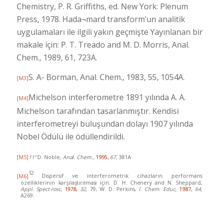
Chemistry, P. R. Griffiths, ed. New York: Plenum
Press, 1978. Hada¬mard transform’un analitik
uygulamaları ile ilgili yakın geçmişte Yayınlanan bir
makale için: P. T. Treado and M. D. Morris, Anal.
Chem., 1989, 61, 723A.
S. A- Borman, Anal. Chem., 1983, 55, 1054A.
[M3]
Michelson interferometre 1891 yılında A. A.
[M4]
Michelson tarafından tasarlanmıştır. Kendisi
interferometreyi buluşundan dolayı 1907 yılında
Nobel Ödülü ile ödüllendirildi.
[M5]
11″
D. Noble,
Anal. Chem.,
1995,
67,
381A
12
[M6]
Dispersif ve interferometrik cihazların performans
özelliklerinin
karşılaştırılması için: D. H. Chenery and N. Sheppard,
Appl. Spect-
rosc,
1978,
32,
79; W. D. Perkins, /.
Chem. Educ,
1987,
64,
A269.