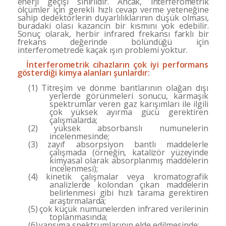
enerji geçişi sınırlıdır. Ancak, interferometrik
ölçümler
için gerekli hızlı cevap verme yeteneğine
sahip dedektörlerin duyarlılıklarının düşük olması,
buradaki olası kazancın bir kısmını yok edebilir.
Sonuç olarak, herbir
infrared frekansı farklı bir
frekans değerinde bölündüğü
için
interferometrede kaçak ışın problemi yoktur.
İnterferometrik cihazların çok iyi performans
gös­terdiği kimya alanları şunlardır:
(1)
Titreşim ve dönme bantlarının olağan dışı
yerlerde görünmeleri sonucu,
karmaşık
spektrumlar veren gaz karışımları ile ilgili
çok yüksek ayırma gücü gerektiren
çalışmalarda;
(2)
yüksek absorbanslı numunelerin
incelenmesinde;
(3)
zayıf absorpsiyon bantlı maddelerle
çalışmada (örne­
ğin, katalizör yüzeyinde
kimyasal olarak absorplanmış
maddelerin
incelenmesi);
(4)
kinetik çalışmalar veya
kromatografik
analizlerde kolondan çıkan maddelerin
belirlenmesi gibi hızlı tarama gerektiren
araştırmalarda;
(5)
çok küçük numunelerden infrared verilerinin
top­
lanmasında;
(6)
yansıma spektrumlarının elde edilme­sinde;