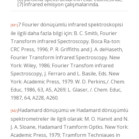
(7)
infrared emisyon çalışmalarında.
7 Fourier dönüşümlü infrared spektroskopisi
[M1]
ile ilgili daha fazla bilgi için: B. C. Smitlı, Fourier
Transform infrared Spectroscopy. Boca Ra-ton:
CRC Press, 1996; P. R. Griffiths and J. A. deHaseth,
Fourier Transform İnfrared Spectroscopy. New
York: Wiley, 1986; Fourier Transfom infrared
Spectroscopy, J. Ferraro and L. Basile, Eds. New
York: Academic Press, 1979. W. D. Perkins,/. Chem.
Educ, 1986, 63, A5, A269; L. Glaser, /. Chem. Educ,
1987, 64, A228, A260.
Hadamard dönüşümü ve Hadamard dönüşümlü
[M2]
spektrometreler ile ilgili olarak: M. O. Hanvit and N.
J. A. Sloane, Hadamard Tramform Optks. New York:
Academic Press, 1979; Tramform Techniaues in