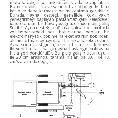
motorla çalı­
şan bir mikrometrik vida ile yapılabilir.
Buna karşılık, orta ve yakın-infrared bölgede daha
kesin ve daha kar­maşık bir mekanizma gereklidir.
Burada, ayna desteği, genellikle çok yakın
yerleştirmeyi sağlayan paslanmaz
çelik kelepçeler
içinde tutulan bir hava yastığı üzerinde
gidip gelir,
Şekil 6. Ayna desteği, doğrusal çalışan
bir motorla
ve hoparlördeki ses bobinlerine benzer bir
elektromanyetik bobinle hareket ettirilir; bobindeki
akı­
mın artması aynayı sabit bir hızla hareket ettirir.
Ayna sona ulaştığında, akımın hızla ters dönmesi
ile yeni bir tarama için ayna başlangıç noktasına
hızla geri döndü­rülür. Bu gidiş gelişin uzunluğu 1
ile 20 cm arasında;
tarama hızları da 0,01 ile 10
cm/s arasında değişir.