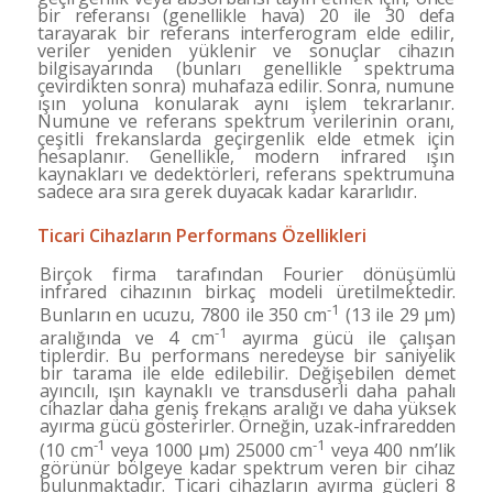
bir referansı (genellikle hava) 20 ile 30 defa
tarayarak bir referans interferogram
elde edilir,
veriler yeniden yüklenir ve sonuçlar cihazın
bilgisayarında (bunları genellikle spektruma
çevirdik­ten sonra) muhafaza edilir. Sonra, numune
ışın yoluna
konularak aynı işlem tekrarlanır.
Numune ve referans
spektrum verilerinin oranı,
çeşitli frekanslarda geçir­genlik elde etmek için
hesaplanır. Genellikle, modern
infrared ışın
kaynakları ve dedektörleri, referans spektrumuna
sadece ara sıra gerek duyacak kadar kararlıdır.
Ticari Cihazların Performans Özellikleri
Birçok firma tarafından Fourier dönüşümlü
infrared ci­hazının birkaç modeli üretilmektedir.
-1
Bunların en ucu­
zu, 7800 ile 350 cm
(13 ile 29
µ
m)
-1
aralığında ve 4 cm
ayırma gücü ile çalışan
tiplerdir. Bu performans
neredeyse bir saniyelik
bir tarama ile elde edilebilir. Değişebilen demet
ayıncılı, ışın kaynaklı ve transduserli daha pahalı
cihazlar daha geniş frekans aralığı ve da­
ha yüksek
ayırma gücü gösterirler. Örneğin, uzak-infra
redden
-1
-1
(10 cm
veya 1000
µ
m) 25000 cm
veya 400 nm’lik
görünür bölgeye kadar spektrum veren bir cihaz
bulunmaktadır. Ticari cihazların ayırma güçleri 8