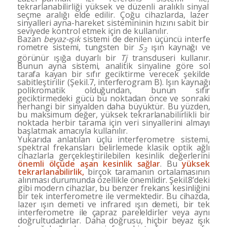
tekrarlanabilirliği yüksek ve düzenli aralıklı
sinyal
seçme aralığı elde edilir. Çoğu cihazlarda, lazer
sinyalleri ayna-hareket sistemininin hızını sabit bir
se­viyede kontrol etmek için de kullanılır.
Bazan
beyaz-ışık
sistemi de denilen üçüncü interfe­
rometre sistemi, tungsten bir
S
ışın kaynağı ve
3
görünür
ışığa duyarlı bir
Tj
transduseri kullanır.
Bunun ayna sis­
temi, analitik sinyaline göre sol
tarafa kayan bir sıfır ge­
ciktirme verecek şekilde
sabitleştirilir (Şekil.7, in
terferogram B). Işın kaynağı
polikromatik olduğundan,
bunun sıfır
geciktirmedeki gücü bu noktadan önce ve sonraki
herhangi bir sinyalden daha büyüktür. Bu yüz­
den,
bu maksimum değer, yüksek tekrarlanabilirlikli bir
noktada herbir tarama için veri sinyallerini almayı
baş­
latmak amacıyla kullanılır.
Yukarıda anlatılan üçlü interferometre sistemi,
spektral frekansları belirlemede klasik optik ağlı
cihazlarla gerçekleştirilebilen kesinlik değerlerini
önemli öl­çüde aşan kesinlik sağlar
. Bu
yüksek
tekrarlanabilirlik,
birçok taramanın ortalamasının
alınması durumunda özellikle önemlidir. Şekil.8’deki
gibi modern cihaz­lar, bu benzer frekans kesinliğini
bir tek interferometre ile vermektedir. Bu cihazda,
lazer ışın demeti ve infra­
red ışın demeti, bir tek
interferometre ile çapraz parelel
dirler veya aynı
doğrultudadırlar. Daha doğrusu, hiçbir
beyaz ışık