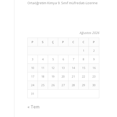
Ortaöğretim Kimya 9. Sınıf müfredatı üzerine
Ağustos 2026
P
S
Ç
P
C
C
P
1
2
3
4
5
6
7
8
9
10
11
12
13
14
15
16
17
18
19
20
21
22
23
24
25
26
27
28
29
30
31
« Tem