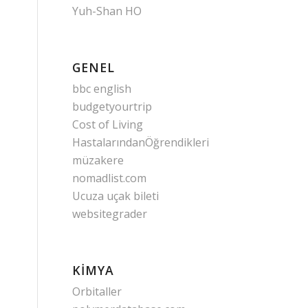
Yuh-Shan HO
GENEL
bbc english
budgetyourtrip
Cost of Living
HastalarındanÖğrendikleri
müzakere
nomadlist.com
Ucuza uçak bileti
websitegrader
KIMYA
Orbitaller