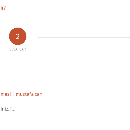
dir?
2
CEVAPLAR
eşmesi | mustafa can
niz. […]