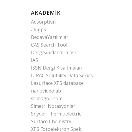
AKADEMIK
Adsorption
alogps
BedavaYazılımlar
CAS Search Tool
DergiSınıflandırması
IAS
ISSN Dergi Kısaltmaları
IUPAC Solubility Data Series
Lasurface XPS database
nanovideolab
scimagojr.com
Simetri Notasyonları
Snyder Thermoelectric
Surface Chemistry
XPS Fotoelektron Spek.