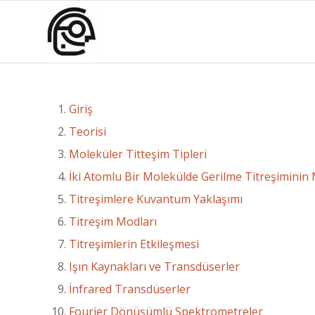
dedi
dedi
ki:
ki:
Giriş
Teorisi
Moleküler Titteşim Tipleri
İki Atomlu Bir Molekülde Gerilme Titreşiminin
Titreşimlere Kuvantum Yaklaşımı
Titreşim Modları
Titreşimlerin Etkileşmesi
Işın Kaynakları ve Transdüserler
İnfrared Transdüserler
Fourier Dönüşümlü Spektrometreler