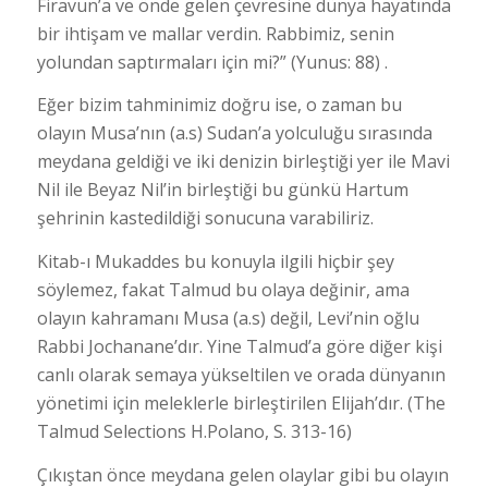
Firavun’a ve önde gelen çevresine dünya hayatında
bir ihtişam ve mallar verdin. Rabbimiz, senin
yolundan saptırmaları için mi?” (Yunus: 88) .
Eğer bizim tahminimiz doğru ise, o zaman bu
olayın Musa’nın (a.s) Sudan’a yolculuğu sırasında
meydana geldiği ve iki denizin birleştiği yer ile Mavi
Nil ile Beyaz Nil’in birleştiği bu günkü Hartum
şehrinin kastedildiği sonucuna varabiliriz.
Kitab-ı Mukaddes bu konuyla ilgili hiçbir şey
söylemez, fakat Talmud bu olaya değinir, ama
olayın kahramanı Musa (a.s) değil, Levi’nin oğlu
Rabbi Jochanane’dır. Yine Talmud’a göre diğer kişi
canlı olarak semaya yükseltilen ve orada dünyanın
yönetimi için meleklerle birleştirilen Elijah’dır. (The
Talmud Selections H.Polano, S. 313-16)
Çıkıştan önce meydana gelen olaylar gibi bu olayın