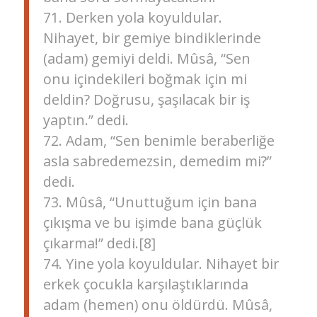
71. Derken yola koyuldular.
Nihayet, bir gemiye bindiklerinde
(adam) gemiyi deldi. Mûsâ, “Sen
onu içindekileri boğmak için mi
deldin? Doğrusu, şaşılacak bir iş
yaptın.” dedi.
72. Adam, “Sen benimle beraberliğe
asla sabredemezsin, demedim mi?”
dedi.
73. Mûsâ, “Unuttuğum için bana
çıkışma ve bu işimde bana güçlük
çıkarma!” dedi.[8]
74. Yine yola koyuldular. Nihayet bir
erkek çocukla karşılaştıklarında
adam (hemen) onu öldürdü. Mûsâ,