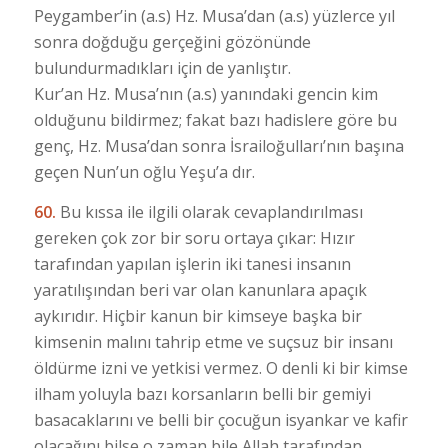
Peygamber’in (a.s) Hz. Musa’dan (a.s) yüzlerce yıl
sonra doğduğu gerçeğini gözönünde
bulundurmadıkları için de yanlıştır.
Kur’an Hz. Musa’nın (a.s) yanındaki gencin kim
olduğunu bildirmez; fakat bazı hadislere göre bu
genç, Hz. Musa’dan sonra İsrailoğulları’nın başına
geçen Nun’un oğlu Yeşu’a dır.
60.
Bu kıssa ile ilgili olarak cevaplandırılması
gereken çok zor bir soru ortaya çıkar: Hızır
tarafından yapılan işlerin iki tanesi insanın
yaratılışından beri var olan kanunlara apaçık
aykırıdır. Hiçbir kanun bir kimseye başka bir
kimsenin malını tahrip etme ve suçsuz bir insanı
öldürme izni ve yetkisi vermez. O denli ki bir kimse
ilham yoluyla bazı korsanların belli bir gemiyi
basacaklarını ve belli bir çocuğun isyankar ve kafir
olacağını bilse o zaman bile Allah tarafından