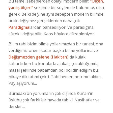
Bu temel sebeplerden dolayı modern bilim:
“Ölçen,
yanlış ölçer!”
şeklinde bir söylemde bulunmuş olsa
gerek. Belki de yine aynı sebepten modern bilimde
artık değişmez gerçeklerden daha çok
Paradigma
lardan bahsediliyor. Ve paradigma
sürekli değişebilir. Kaos böylece düzenleniyor.
Bilim tabi bizim bilme yollarımızdan bir tanesi, ona
verdiğimiz önem kadar başka bilme yollarına ve
Değişmezden gelene (Hak’tan)
da kulak
kabartırken bu konularla alakalı, çocukluğumda
masal şeklinde babamdan bol bol dinlediğim bu
hikaye dikkatimi çekti. Tabi hemen notumu aldım.
Paylaşıyorum…
Buradaki ön yorumların çok dışında Kur’an’ın
üslübu çok farklı bir havada tabiki. Nasihatler ve
dersler…