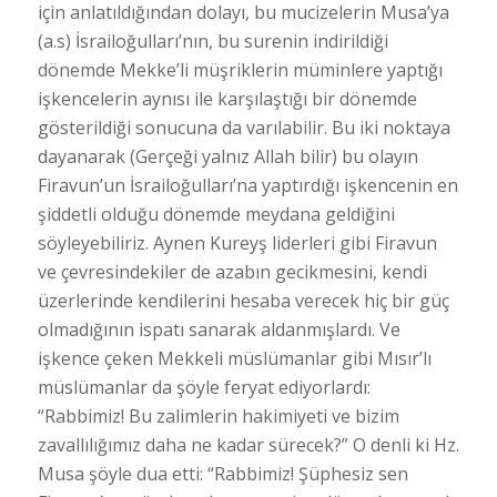
için anlatıldığından dolayı, bu mucizelerin Musa’ya
(a.s) İsrailoğulları’nın, bu surenin indirildiği
dönemde Mekke’li müşriklerin müminlere yaptığı
işkencelerin aynısı ile karşılaştığı bir dönemde
gösterildiği sonucuna da varılabilir. Bu iki noktaya
dayanarak (Gerçeği yalnız Allah bilir) bu olayın
Firavun’un İsrailoğulları’na yaptırdığı işkencenin en
şiddetli olduğu dönemde meydana geldiğini
söyleyebiliriz. Aynen Kureyş liderleri gibi Firavun
ve çevresindekiler de azabın gecikmesini, kendi
üzerlerinde kendilerini hesaba verecek hiç bir güç
olmadığının ispatı sanarak aldanmışlardı. Ve
işkence çeken Mekkeli müslümanlar gibi Mısır’lı
müslümanlar da şöyle feryat ediyorlardı:
“Rabbimiz! Bu zalimlerin hakimiyeti ve bizim
zavallılığımız daha ne kadar sürecek?” O denli ki Hz.
Musa şöyle dua etti: “Rabbimiz! Şüphesiz sen