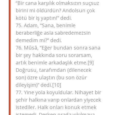
“Bir cana karşılık olmaksızın suçsuz
birini mi öldürdün? Andolsun çok
kötü bir iş yaptın!” dedi.
75. Adam, “Sana, benimle
beraberliğe asla sabredemezsin
demedim mi?” dedi.
76. Mûsâ, “Eğer bundan sonra sana
bir şey hakkında soru sorarsam,
artık benimle arkadaşlık etme.[9]
Doğrusu, tarafımdan (dilenecek
son) özre ulaştın (bu son özür
dileyişim)” dedi.[10]
77. Yine yola koyuldular. Nihayet bir
şehir halkına varıp onlardan yiyecek
istediler. Halk onları konuk etmek
istemedi. Derken orada yıkılmaya