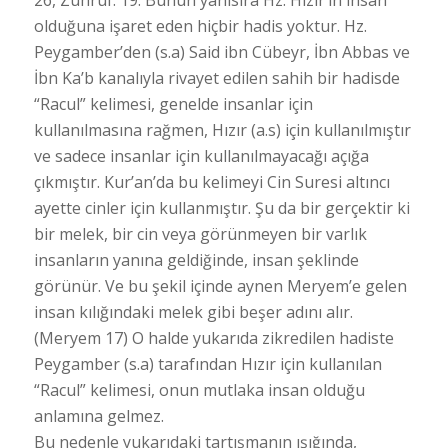
olduğuna işaret eden hiçbir hadis yoktur. Hz.
Peygamber’den (s.a) Said ibn Cübeyr, İbn Abbas ve
İbn Ka’b kanalıyla rivayet edilen sahih bir hadisde
“Racul” kelimesi, genelde insanlar için
kullanılmasına rağmen, Hızır (a.s) için kullanılmıştır
ve sadece insanlar için kullanılmayacağı açığa
çıkmıştır. Kur’an’da bu kelimeyi Cin Suresi altıncı
ayette cinler için kullanmıştır. Şu da bir gerçektir ki
bir melek, bir cin veya görünmeyen bir varlık
insanların yanına geldiğinde, insan şeklinde
görünür. Ve bu şekil içinde aynen Meryem’e gelen
insan kılığındaki melek gibi beşer adını alır.
(Meryem 17) O halde yukarıda zikredilen hadiste
Peygamber (s.a) tarafından Hızır için kullanılan
“Racul” kelimesi, onun mutlaka insan olduğu
anlamına gelmez.
Bu nedenle yukarıdaki tartışmanın ışığında,