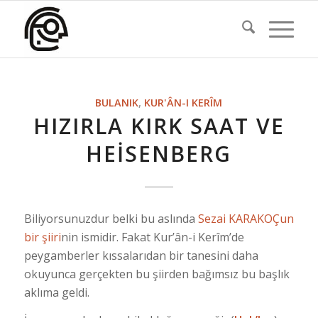
BULANIK
,
KUR'ÂN-I KERÎM
HIZIRLA KIRK SAAT VE
HEISENBERG
Biliyorsunuzdur belki bu aslında
Sezai KARAKOÇun
bir şiiri
nin ismidir. Fakat Kur’ân-i Kerîm’de
peygamberler kıssalarıdan bir tanesini daha
okuyunca gerçekten bu şiirden bağımsız bu başlık
aklıma geldi.