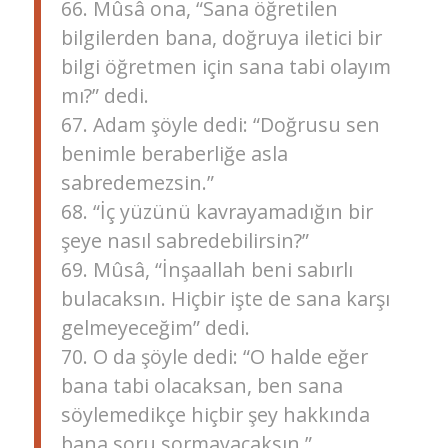
66. Mûsâ ona, “Sana öğretilen
bilgilerden bana, doğruya iletici bir
bilgi öğretmen için sana tabi olayım
mı?” dedi.
67. Adam şöyle dedi: “Doğrusu sen
benimle beraberliğe asla
sabredemezsin.”
68. “İç yüzünü kavrayamadığın bir
şeye nasıl sabredebilirsin?”
69. Mûsâ, “İnşaallah beni sabırlı
bulacaksın. Hiçbir işte de sana karşı
gelmeyeceğim” dedi.
70. O da şöyle dedi: “O halde eğer
bana tabi olacaksan, ben sana
söylemedikçe hiçbir şey hakkında
bana soru sormayacaksın.”