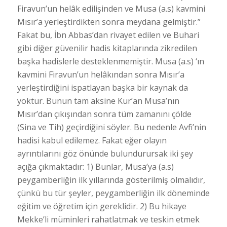
Firavun’un helâk edilişinden ve Musa (a.s) kavmini
Mısır’a yerleştirdikten sonra meydana gelmiştir.”
Fakat bu, İbn Abbas’dan rivayet edilen ve Buhari
gibi diğer güvenilir hadis kitaplarında zikredilen
başka hadislerle desteklenmemiştir. Musa (a.s) ‘ın
kavmini Firavun’un helâkından sonra Mısır’a
yerleştirdiğini ispatlayan başka bir kaynak da
yoktur. Bunun tam aksine Kur’an Musa’nın
Mısır’dan çıkışından sonra tüm zamanını çölde
(Sina ve Tih) geçirdiğini söyler. Bu nedenle Avfi’nin
hadisi kabul edilemez. Fakat eğer olayın
ayrıntılarını göz önünde bulundurursak iki şey
açığa çıkmaktadır: 1) Bunlar, Musa’ya (a.s)
peygamberliğin ilk yıllarında gösterilmiş olmalıdır,
çünkü bu tür şeyler, peygamberliğin ilk döneminde
eğitim ve öğretim için gereklidir. 2) Bu hikaye
Mekke’li müminleri rahatlatmak ve teskin etmek