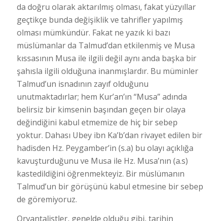
da doğru olarak aktarılmış olması, fakat yüzyıllar
geçtikçe bunda değişiklik ve tahrifler yapılmış
olması mümkündür. Fakat ne yazık ki bazı
müslümanlar da Talmud’dan etkilenmiş ve Musa
kıssasının Musa ile ilgili değil aynı anda başka bir
şahısla ilgili olduğuna inanmışlardır. Bu müminler
Talmud’un isnadının zayıf olduğunu
unutmaktadırlar; hem Kur’an’ın “Musa” adında
belirsiz bir kimsenin başından geçen bir olaya
değindiğini kabul etmemize de hiç bir sebep
yoktur. Dahası Ubey ibn Ka’b’dan rivayet edilen bir
hadisden Hz. Peygamber’in (s.a) bu olayı açıklığa
kavuşturduğunu ve Musa ile Hz. Musa’nın (a.s)
kastedildiğini öğrenmekteyiz. Bir müslümanın
Talmud’un bir görüşünü kabul etmesine bir sebep
de göremiyoruz.
Oryantalistler, genelde olduğu gibi, tarihin