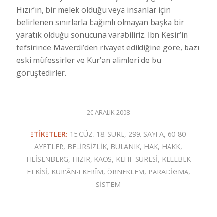
Hızır’ın, bir melek olduğu veya insanlar için
belirlenen sınırlarla bağımlı olmayan başka bir
yaratık olduğu sonucuna varabiliriz. İbn Kesir’in
tefsirinde Maverdi’den rivayet edildiğine göre, bazı
eski müfessirler ve Kur’an alimleri de bu
görüştedirler.
20 ARALIK 2008
ETIKETLER:
15.CÜZ
,
18. SURE
,
299. SAYFA
,
60-80.
AYETLER
,
BELIRSIZLIK
,
BULANIK
,
HAK
,
HAKK
,
HEISENBERG
,
HIZIR
,
KAOS
,
KEHF SURESI
,
KELEBEK
ETKISI
,
KUR'ÂN-I KERÎM
,
ÖRNEKLEM
,
PARADIGMA
,
SISTEM