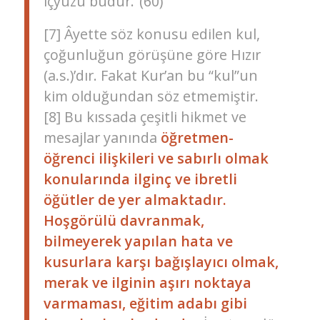
içyüzü budur.”(60)
[7] Âyette söz konusu edilen kul,
çoğunluğun görüşüne göre Hızır
(a.s.)’dır. Fakat Kur’an bu “kul”un
kim olduğundan söz etmemiştir.
[8] Bu kıssada çeşitli hikmet ve
mesajlar yanında
öğretmen-
öğrenci ilişkileri ve sabırlı olmak
konularında ilginç ve ibretli
öğütler de yer almaktadır.
Hoşgörülü davranmak,
bilmeyerek yapılan hata ve
kusurlara karşı bağışlayıcı olmak,
merak ve ilginin aşırı noktaya
varmaması, eğitim adabı gibi