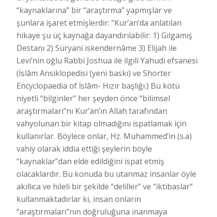
“kaynaklarına” bir “araştırma” yapmışlar ve
şunlara işaret etmişlerdir: “Kur’an’da anlatılan
hikaye şu üç kaynağa dayandırılabilir: 1) Gılgamış
Destanı 2) Süryani iskendernâme 3) Elijah ile
Levi’nin oğlu Rabbi Joshua ile ilgili Yahudi efsanesi
(İslâm Ansiklopedisi (yeni baskı) ve Shorter
Encyclopaedia of İslâm- Hızır başlığı.) Bu kötü
niyetli “bilginler” her şeyden önce “bilimsel
araştırmaları”nı Kur’an’ın Allah tarafından
vahyolunan bir kitap olmadığını ispatlamak için
kullanırlar. Böylece onlar, Hz. Muhammed’in (s.a)
vahiy olarak iddia ettiği şeylerin böyle
“kaynaklar”dan elde edildiğini ispat etmiş
olacaklardır. Bu konuda bu utanmaz insanlar öyle
akıllıca ve hileli bir şekilde “deliller” ve “iktibaslar”
kullanmaktadırlar ki, insan onların
“araştırmaları”nın doğruluğuna inanmaya