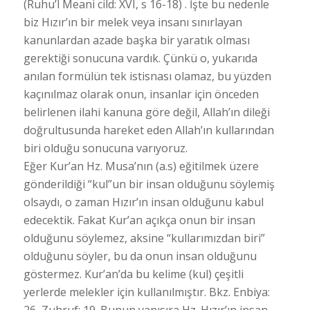
(Ruhu’l Meani cild: XVI, s 16-18) . İşte bu nedenle
biz Hızır’ın bir melek veya insanı sınırlayan
kanunlardan azade başka bir yaratık olması
gerektiği sonucuna vardık. Çünkü o, yukarıda
anılan formülün tek istisnası olamaz, bu yüzden
kaçınılmaz olarak onun, insanlar için önceden
belirlenen ilahi kanuna göre değil, Allah’ın dileği
doğrultusunda hareket eden Allah’ın kullarından
biri olduğu sonucuna varıyoruz.
Eğer Kur’an Hz. Musa’nın (a.s) eğitilmek üzere
gönderildiği “kul”un bir insan olduğunu söylemiş
olsaydı, o zaman Hızır’ın insan olduğunu kabul
edecektik. Fakat Kur’an açıkça onun bir insan
olduğunu söylemez, aksine “kullarımızdan biri”
olduğunu söyler, bu da onun insan olduğunu
göstermez. Kur’an’da bu kelime (kul) çeşitli
yerlerde melekler için kullanılmıştır. Bkz. Enbiya:
26, Zuhruf: 19. Bunun yanısıra Hz. Hızır’ın insan