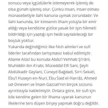
sonucu veya içgüdülerle istemeyerek işlemiş de
olsa günah işlemiş olur. Çünkü insan, insan olması
münasebetiyle ilahi kanuna uymak zorundadır. Ve
ilahi kanunda, bir kimsenin ilham yoluyla bir emir
aldığı veya kendisine gizlice yasak bir işin hikmeti
bildirildiği için yaptığı işin helâl sayılabileceği bir
boşluk yoktur.
Yukarıda değindiğimiz ilke fıkıh alimleri ve sufi
liderler tarafından tartışmasız kabul edilmiştir.
Allame Alûsî bu konuda Abdü’l Vehhab Şi’rânî,
Muhiddin ibn A’rabi, Müceddid Elfi Sani, Şeyh
Abdülkadir Geylani, Cüneyd Bağdadi, Sırrı Sekati,
Ebu’l Huseyn en-Nuri, Ebu Said el-Harrâz, Ahmed
üd-Dineveri ve İmam Gazzali’nin birçok sözünü
ayrıntısıyla nakletmiştir. Onlara göre, bir sufi için
bile kendine gelen bir ilhama uyarak kanunun
ilkelerine ters düşen birşey yapmak doğru değildir.