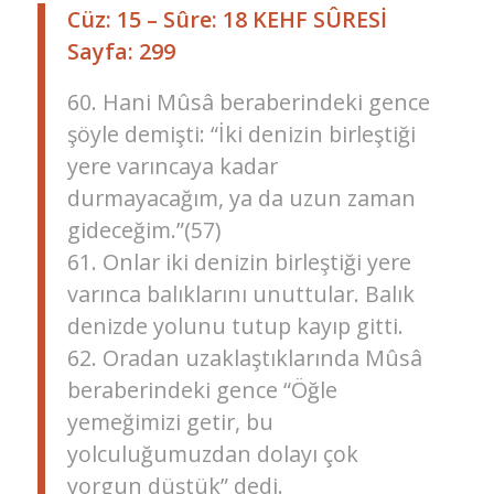
Cüz: 15 – Sûre: 18 KEHF SÛRESİ
Sayfa: 299
60. Hani Mûsâ beraberindeki gence
şöyle demişti: “İki denizin birleştiği
yere varıncaya kadar
durmayacağım, ya da uzun zaman
gideceğim.”(57)
61. Onlar iki denizin birleştiği yere
varınca balıklarını unuttular. Balık
denizde yolunu tutup kayıp gitti.
62. Oradan uzaklaştıklarında Mûsâ
beraberindeki gence “Öğle
yemeğimizi getir, bu
yolculuğumuzdan dolayı çok
yorgun düştük” dedi.