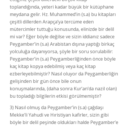
toplandığında, yeteri kadar büyük bir kütüphane
meydana gelir. Hz. Muhammed’in (s.a) bu kitapları
çeşitli dillerden Arapça’ya tercüme eden
mütercimler tuttuğu konusunda, elinizde bir delil
mi var? Eğer böyle değilse ve sizin iddianız sadece
Peygamber’in (s.a) Arabistan dışına yaptığı birkaç
yolculuğa dayanıyorsa, şöyle bir soru sorulabilir:
Peygamber’in (s.a) Peygamberliğinden önce böyle
kaç kitap kopya edebilmiş veya kaç kitap
ezberleyebilmiştir? Nasıl oluyor da Peygamberliğin
gelişinden bir gün önce bile onun
konuşmalarında, (daha sonra Kur’an’da nazil olan)
bu topladığı bilgilerin etkisi görülmemiştir?
3) Nasıl olmuş da Peygamber’in (s.a) çağdaşı
Mekke’li Yahudi ve Hıristiyan kafirler, sizin gibi
böyle bir delil peşinde oldukları halde Peygamber’e