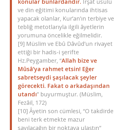
konular bunlardandır.
İrşat usulü
ve din eğitimi konularında ihtisas
yapacak olanlar, Kur’an’ın terbiye ve
tebliğ metotlarıyla ilgili âyetlerin
yorumuna öncelikle eğilmelidir.
[9] Müslim ve Ebû Dâvûd’un rivayet
ettiği bir hadis-i şerifte
Hz.Peygamber, “
Allah bize ve
Mûsâ’ya rahmet etsin! Eğer
sabretseydi şaşılacak şeyler
görecekti. Fakat o arkadaşından
utandı
” buyurmuştur. (Müslim,
Fezâil, 172)
[10] Âyetin son cümlesi, “O takdirde
beni terk etmekte mazur
sayılacağın bir noktaya ulaştın”