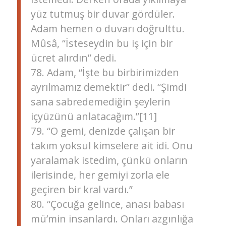
yüz tutmuş bir duvar gördüler.
Adam hemen o duvarı doğrulttu.
Mûsâ, “İsteseydin bu iş için bir
ücret alırdın” dedi.
78. Adam, “İşte bu birbirimizden
ayrılmamız demektir” dedi. “Şimdi
sana sabredemediğin şeylerin
içyüzünü anlatacağım.”[11]
79. “O gemi, denizde çalışan bir
takım yoksul kimselere ait idi. Onu
yaralamak istedim, çünkü onların
ilerisinde, her gemiyi zorla ele
geçiren bir kral vardı.”
80. “Çocuğa gelince, anası babası
mü’min insanlardı. Onları azgınlığa