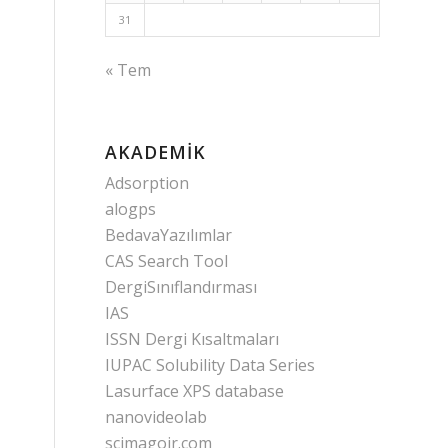
31
« Tem
AKADEMIK
Adsorption
alogps
BedavaYazılımlar
CAS Search Tool
DergiSınıflandırması
IAS
ISSN Dergi Kısaltmaları
IUPAC Solubility Data Series
Lasurface XPS database
nanovideolab
scimagojr.com