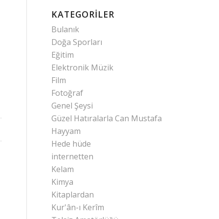
KATEGORILER
Bulanık
Doğa Sporları
Eğitim
Elektronik Müzik
Film
Fotoğraf
Genel Şeysi
Güzel Hatıralarla Can Mustafa
Hayyam
Hede hüde
internetten
Kelam
Kimya
Kitaplardan
Kur'ân-ı Kerîm