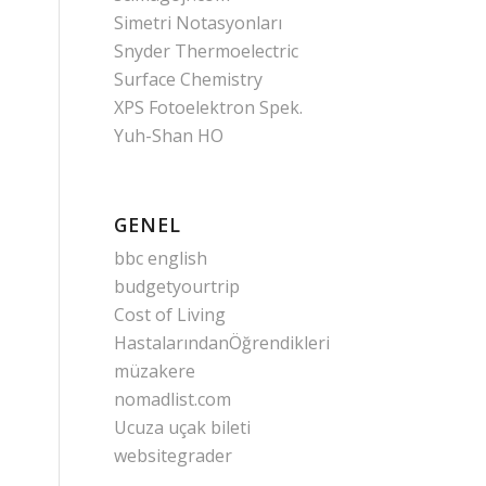
Simetri Notasyonları
Snyder Thermoelectric
Surface Chemistry
XPS Fotoelektron Spek.
Yuh-Shan HO
GENEL
bbc english
budgetyourtrip
Cost of Living
HastalarındanÖğrendikleri
müzakere
nomadlist.com
Ucuza uçak bileti
websitegrader