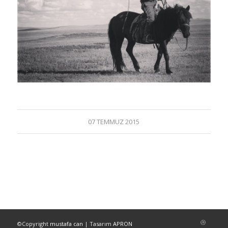
07 TEMMUZ 2015
©Copyright
mustafa can
| Tasarım
APRON