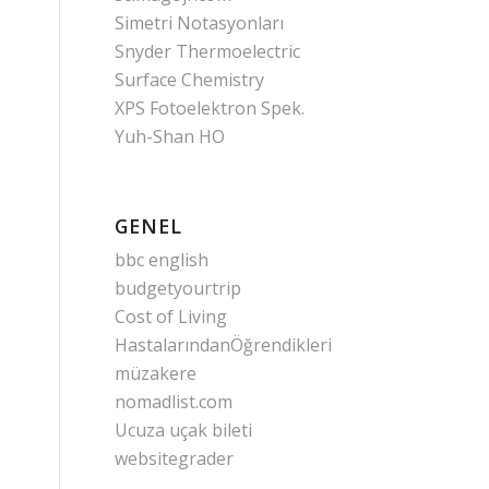
Simetri Notasyonları
Snyder Thermoelectric
Surface Chemistry
XPS Fotoelektron Spek.
Yuh-Shan HO
GENEL
bbc english
budgetyourtrip
Cost of Living
HastalarındanÖğrendikleri
müzakere
nomadlist.com
Ucuza uçak bileti
websitegrader