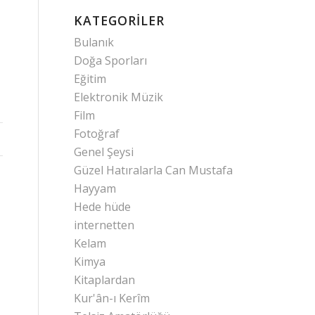
KATEGORILER
Bulanık
Doğa Sporları
Eğitim
Elektronik Müzik
Film
Fotoğraf
Genel Şeysi
Güzel Hatıralarla Can Mustafa
Hayyam
Hede hüde
internetten
Kelam
Kimya
Kitaplardan
Kur'ân-ı Kerîm