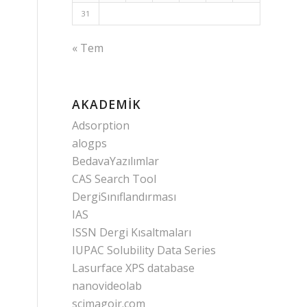
31
« Tem
AKADEMIK
Adsorption
alogps
BedavaYazılımlar
CAS Search Tool
DergiSınıflandırması
IAS
ISSN Dergi Kısaltmaları
IUPAC Solubility Data Series
Lasurface XPS database
nanovideolab
scimagojr.com