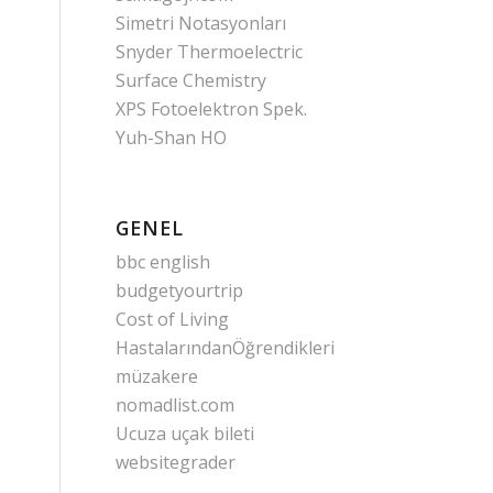
Simetri Notasyonları
Snyder Thermoelectric
Surface Chemistry
XPS Fotoelektron Spek.
Yuh-Shan HO
GENEL
bbc english
budgetyourtrip
Cost of Living
HastalarındanÖğrendikleri
müzakere
nomadlist.com
Ucuza uçak bileti
websitegrader