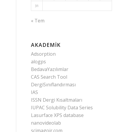
31
« Tem
AKADEMIK
Adsorption
alogps
BedavaYazılımlar
CAS Search Tool
DergiSınıflandırması
IAS
ISSN Dergi Kısaltmaları
IUPAC Solubility Data Series
Lasurface XPS database
nanovideolab
scimagojr.com