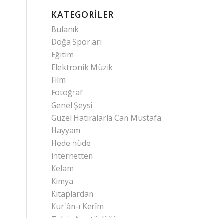
KATEGORILER
Bulanık
Doğa Sporları
Eğitim
Elektronik Müzik
Film
Fotoğraf
Genel Şeysi
Güzel Hatıralarla Can Mustafa
Hayyam
Hede hüde
internetten
Kelam
Kimya
Kitaplardan
Kur'ân-ı Kerîm