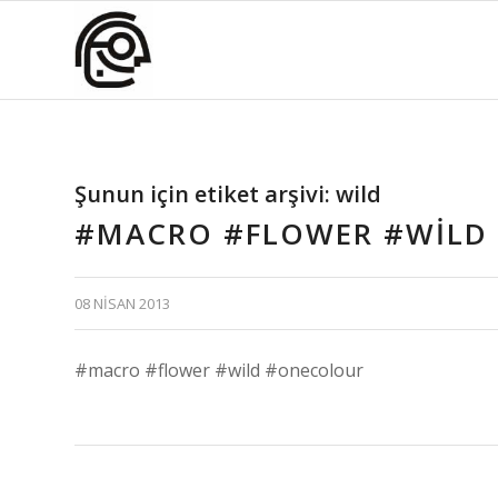
Şunun için etiket arşivi:
wild
#MACRO #FLOWER #WILD
08 NISAN 2013
#macro #flower #wild #onecolour