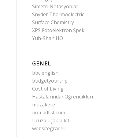
Simetri Notasyonları
Snyder Thermoelectric
Surface Chemistry
XPS Fotoelektron Spek.
Yuh-Shan HO
GENEL
bbc english
budgetyourtrip
Cost of Living
HastalarındanÖğrendikleri
müzakere
nomadlist.com
Ucuza uçak bileti
websitegrader