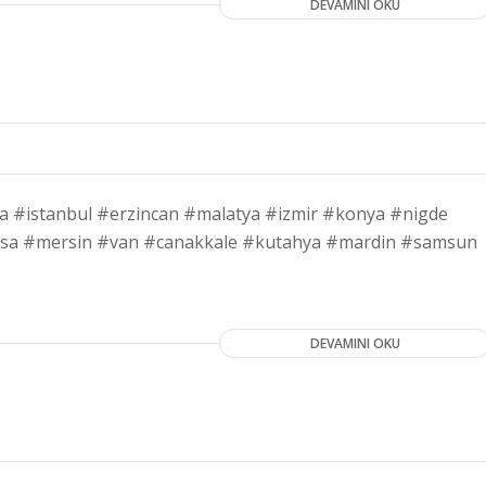
DEVAMINI OKU
a #istanbul #erzincan #malatya #izmir #konya #nigde
isa #mersin #van #canakkale #kutahya #mardin #samsun
DEVAMINI OKU