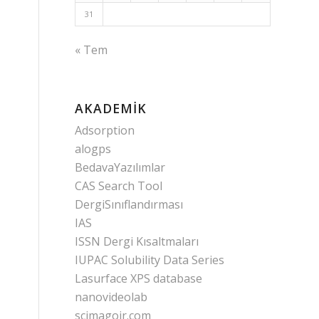
31
« Tem
AKADEMIK
Adsorption
alogps
BedavaYazılımlar
CAS Search Tool
DergiSınıflandırması
IAS
ISSN Dergi Kısaltmaları
IUPAC Solubility Data Series
Lasurface XPS database
nanovideolab
scimagojr.com