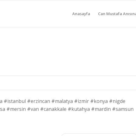
Anasayfa
Can Mustafa Anısın
a #istanbul #erzincan #malatya #izmir #konya #nigde
isa #mersin #van #canakkale #kutahya #mardin #samsun