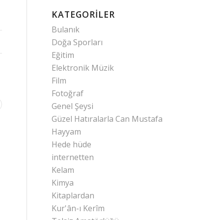
KATEGORILER
Bulanık
Doğa Sporları
Eğitim
Elektronik Müzik
Film
Fotoğraf
Genel Şeysi
Güzel Hatıralarla Can Mustafa
Hayyam
Hede hüde
internetten
Kelam
Kimya
Kitaplardan
Kur'ân-ı Kerîm