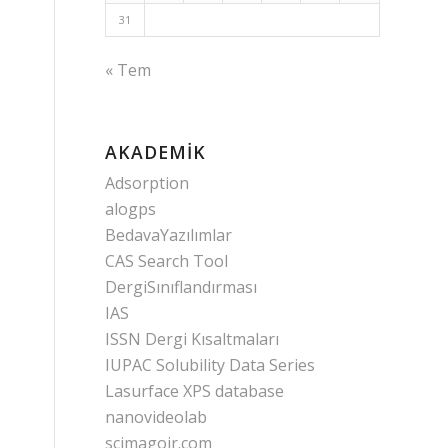
31
« Tem
AKADEMIK
Adsorption
alogps
BedavaYazılımlar
CAS Search Tool
DergiSınıflandırması
IAS
ISSN Dergi Kısaltmaları
IUPAC Solubility Data Series
Lasurface XPS database
nanovideolab
scimagojr.com