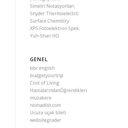
Simetri Notasyonları
Snyder Thermoelectric
Surface Chemistry
XPS Fotoelektron Spek.
Yuh-Shan HO
GENEL
bbc english
budgetyourtrip
Cost of Living
HastalarındanÖğrendikleri
müzakere
nomadlist.com
Ucuza uçak bileti
websitegrader