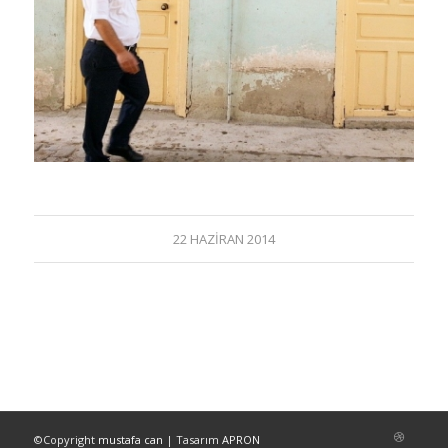
22 HAZIRAN 2014
©Copyright
mustafa can
| Tasarım
APRON