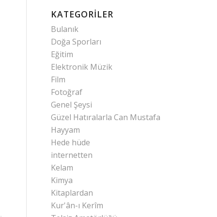
KATEGORILER
Bulanık
Doğa Sporları
Eğitim
Elektronik Müzik
Film
Fotoğraf
Genel Şeysi
Güzel Hatıralarla Can Mustafa
Hayyam
Hede hüde
internetten
Kelam
Kimya
Kitaplardan
Kur'ân-ı Kerîm