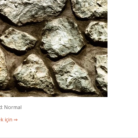
ed: Normal
k için ⇒