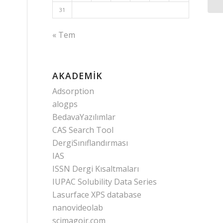
31
« Tem
AKADEMIK
Adsorption
alogps
BedavaYazılımlar
CAS Search Tool
DergiSınıflandırması
IAS
ISSN Dergi Kısaltmaları
IUPAC Solubility Data Series
Lasurface XPS database
nanovideolab
scimagojr.com