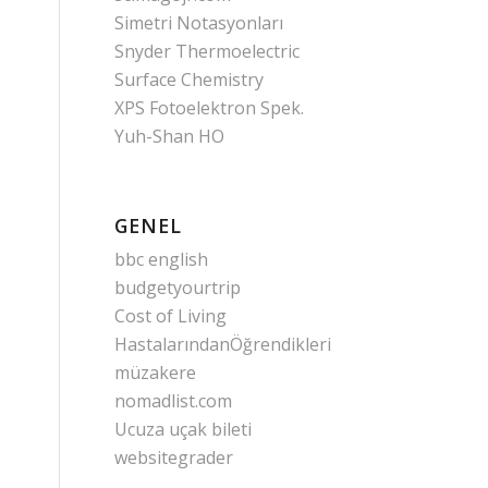
Simetri Notasyonları
Snyder Thermoelectric
Surface Chemistry
XPS Fotoelektron Spek.
Yuh-Shan HO
GENEL
bbc english
budgetyourtrip
Cost of Living
HastalarındanÖğrendikleri
müzakere
nomadlist.com
Ucuza uçak bileti
websitegrader