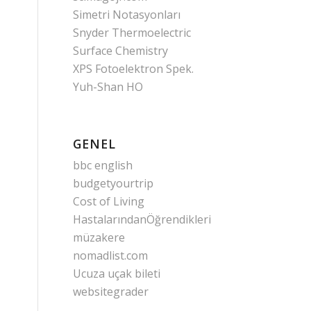
Simetri Notasyonları
Snyder Thermoelectric
Surface Chemistry
XPS Fotoelektron Spek.
Yuh-Shan HO
GENEL
bbc english
budgetyourtrip
Cost of Living
HastalarındanÖğrendikleri
müzakere
nomadlist.com
Ucuza uçak bileti
websitegrader