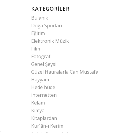
KATEGORILER
Bulanık
Doğa Sporları
Eğitim
Elektronik Müzik
Film
Fotoğraf
Genel Şeysi
Güzel Hatıralarla Can Mustafa
Hayyam
Hede hüde
internetten
Kelam
Kimya
Kitaplardan
Kur'ân-ı Kerîm