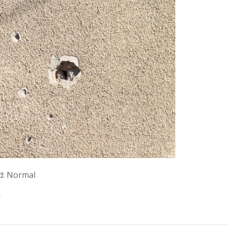
ed: Normal
⇒