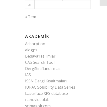
31
« Tem
AKADEMIK
Adsorption
alogps
BedavaYazılımlar
CAS Search Tool
DergiSınıflandırması
IAS
ISSN Dergi Kısaltmaları
IUPAC Solubility Data Series
Lasurface XPS database
nanovideolab
scimagojr.com