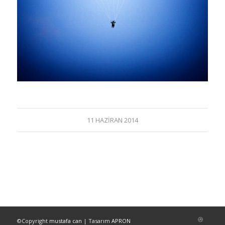
11 HAZIRAN 2014
©Copyright
mustafa can
| Tasarım
APRON