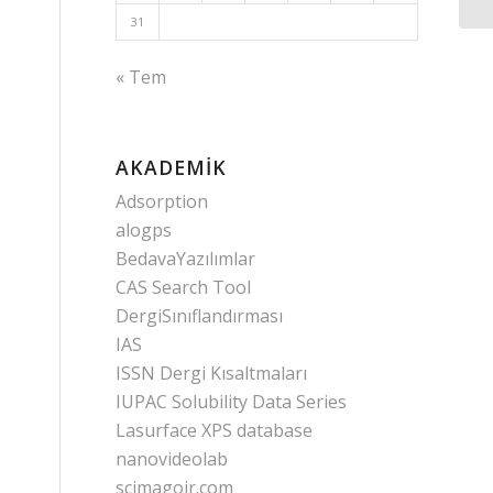
31
« Tem
AKADEMIK
Adsorption
alogps
BedavaYazılımlar
CAS Search Tool
DergiSınıflandırması
IAS
ISSN Dergi Kısaltmaları
IUPAC Solubility Data Series
Lasurface XPS database
nanovideolab
scimagojr.com