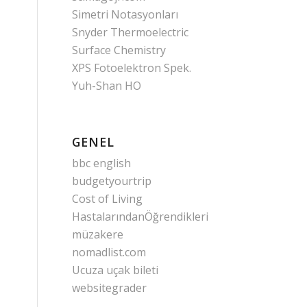
Simetri Notasyonları
Snyder Thermoelectric
Surface Chemistry
XPS Fotoelektron Spek.
Yuh-Shan HO
GENEL
bbc english
budgetyourtrip
Cost of Living
HastalarındanÖğrendikleri
müzakere
nomadlist.com
Ucuza uçak bileti
websitegrader