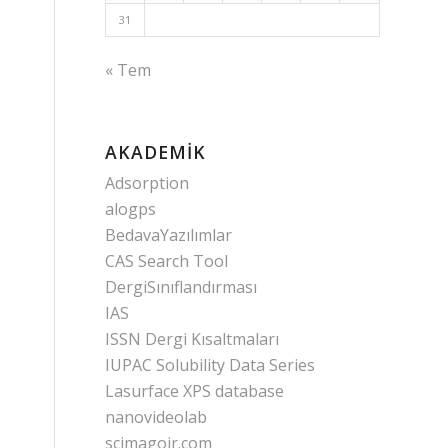
31
« Tem
AKADEMIK
Adsorption
alogps
BedavaYazılımlar
CAS Search Tool
DergiSınıflandırması
IAS
ISSN Dergi Kısaltmaları
IUPAC Solubility Data Series
Lasurface XPS database
nanovideolab
scimagojr.com