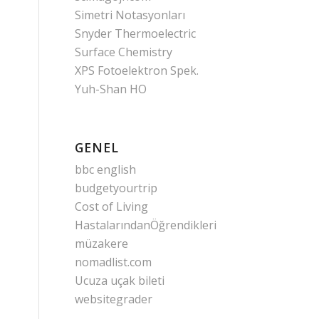
Simetri Notasyonları
Snyder Thermoelectric
Surface Chemistry
XPS Fotoelektron Spek.
Yuh-Shan HO
GENEL
bbc english
budgetyourtrip
Cost of Living
HastalarındanÖğrendikleri
müzakere
nomadlist.com
Ucuza uçak bileti
websitegrader