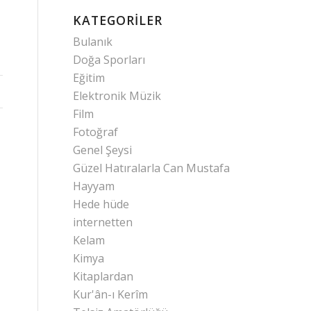
KATEGORILER
Bulanık
Doğa Sporları
Eğitim
Elektronik Müzik
Film
Fotoğraf
Genel Şeysi
Güzel Hatıralarla Can Mustafa
Hayyam
Hede hüde
internetten
Kelam
Kimya
Kitaplardan
Kur'ân-ı Kerîm