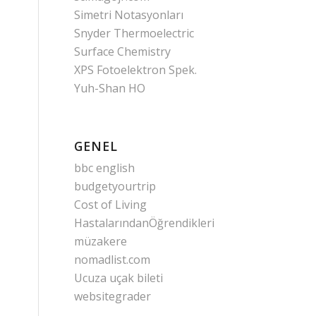
Simetri Notasyonları
Snyder Thermoelectric
Surface Chemistry
XPS Fotoelektron Spek.
Yuh-Shan HO
GENEL
bbc english
budgetyourtrip
Cost of Living
HastalarındanÖğrendikleri
müzakere
nomadlist.com
Ucuza uçak bileti
websitegrader