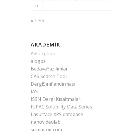
31
« Tem
AKADEMIK
Adsorption
alogps
BedavaYazılımlar
CAS Search Tool
DergiSınıflandırması
IAS
ISSN Dergi Kısaltmaları
IUPAC Solubility Data Series
Lasurface XPS database
nanovideolab
scimagojr.com