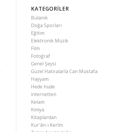
KATEGORILER
Bulanık
Doğa Sporları
Eğitim
Elektronik Müzik
Film
Fotoğraf
Genel Şeysi
Güzel Hatıralarla Can Mustafa
Hayyam
Hede hüde
internetten
Kelam
Kimya
Kitaplardan
Kur'ân-ı Kerîm