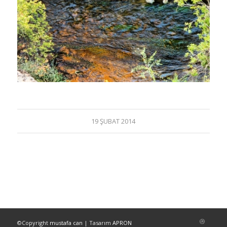
19 ŞUBAT 2014
©Copyright
mustafa can
| Tasarım
APRON