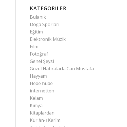
KATEGORILER
Bulanık
Doğa Sporları
Eğitim
Elektronik Müzik
Film
Fotoğraf
Genel Şeysi
Güzel Hatıralarla Can Mustafa
Hayyam
Hede hüde
internetten
Kelam
Kimya
Kitaplardan
Kur'ân-ı Kerîm