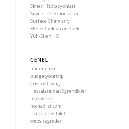
Simetri Notasyonları
Snyder Thermoelectric
Surface Chemistry
XPS Fotoelektron Spek.
Yuh-Shan HO
GENEL
bbc english
budgetyourtrip
Cost of Living
HastalarındanÖğrendikleri
müzakere
nomadlist.com
Ucuza uçak bileti
websitegrader