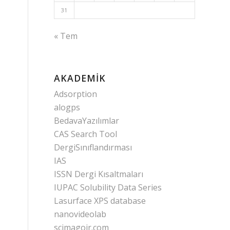
31
« Tem
AKADEMIK
Adsorption
alogps
BedavaYazılımlar
CAS Search Tool
DergiSınıflandırması
IAS
ISSN Dergi Kısaltmaları
IUPAC Solubility Data Series
Lasurface XPS database
nanovideolab
scimagojr.com