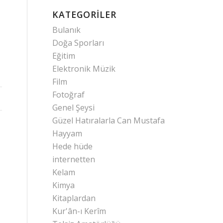
KATEGORILER
Bulanık
Doğa Sporları
Eğitim
Elektronik Müzik
Film
Fotoğraf
Genel Şeysi
Güzel Hatıralarla Can Mustafa
Hayyam
Hede hüde
internetten
Kelam
Kimya
Kitaplardan
Kur'ân-ı Kerîm