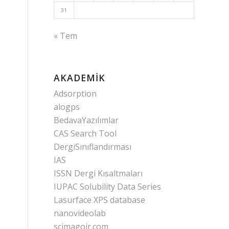
31
« Tem
AKADEMIK
Adsorption
alogps
BedavaYazılımlar
CAS Search Tool
DergiSınıflandırması
IAS
ISSN Dergi Kısaltmaları
IUPAC Solubility Data Series
Lasurface XPS database
nanovideolab
scimagojr.com