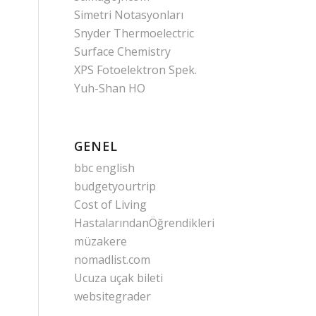
Simetri Notasyonları
Snyder Thermoelectric
Surface Chemistry
XPS Fotoelektron Spek.
Yuh-Shan HO
GENEL
bbc english
budgetyourtrip
Cost of Living
HastalarındanÖğrendikleri
müzakere
nomadlist.com
Ucuza uçak bileti
websitegrader