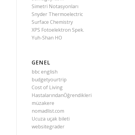
Simetri Notasyonları
Snyder Thermoelectric
Surface Chemistry
XPS Fotoelektron Spek.
Yuh-Shan HO
GENEL
bbc english
budgetyourtrip
Cost of Living
HastalarındanÖğrendikleri
müzakere
nomadlist.com
Ucuza uçak bileti
websitegrader