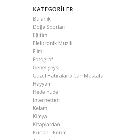
KATEGORILER
Bulanık
Doğa Sporları
Eğitim
Elektronik Müzik
Film
Fotoğraf
Genel Şeysi
Güzel Hatıralarla Can Mustafa
Hayyam
Hede hüde
internetten
Kelam
Kimya
Kitaplardan
Kur'ân-ı Kerîm