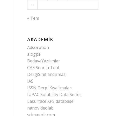
31
« Tem
AKADEMIK
Adsorption
alogps
BedavaYazılımlar
CAS Search Tool
DergiSınıflandırması
IAS
ISSN Dergi Kısaltmaları
IUPAC Solubility Data Series
Lasurface XPS database
nanovideolab
scimagojr.com