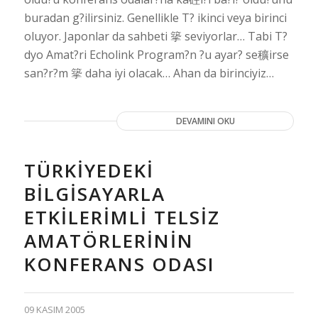
buradan g?ilirsiniz. Genellikle T? ikinci veya birinci
oluyor. Japonlar da sahbeti 篫 seviyorlar… Tabi T?
dyo Amat?ri Echolink Program?n ?u ayar? se穬irse
san?r?m 篫 daha iyi olacak… Ahan da birinciyiz…
DEVAMINI OKU
TÜRKIYEDEKI
BILGISAYARLA
ETKILERIMLI TELSIZ
AMATÖRLERININ
KONFERANS ODASI
09 KASIM 2005