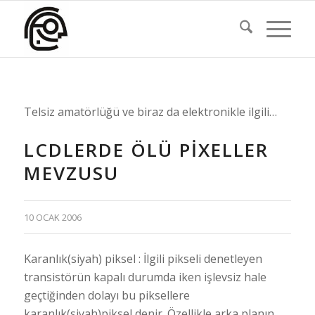
Telsiz amatörlüğü ve biraz da elektronikle ilgili…
LCDLERDE ÖLÜ PIXELLER
MEVZUSU
10 OCAK 2006
Karanlık(siyah) piksel : İlgili pikseli denetleyen
transistörün kapalı durumda iken işlevsiz hale
geçtiğinden dolayı bu piksellere
karanlık(siyah)piksel denir. Özellikle arka planın