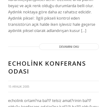
beyaz ve açık renk olduğu durumlarda belli olur.
Aydınlık noktaya göre daha az rahatsız edicidir.
Aydınlık piksel : İlgili pikseli kontrol eden
transistörün açık halde iken işlevsiz hale geçerse
aydınlık piksel olarak adlandırışan kusur […]
DEVAMINI OKU
ECHOLINK KONFERANS
ODASI
15 ARALIK 2005
echolink ortam?na ba?l? telsiz amat?rinin ba?l?
oldu?u konferans odalar?na ka砫i?i ba?l? oldu?unu