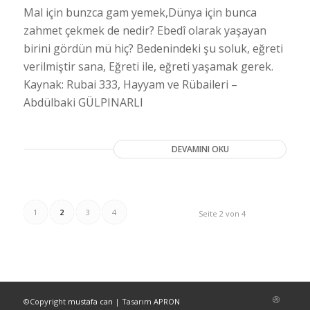
Mal için bunzca gam yemek,Dünya için bunca
zahmet çekmek de nedir? Ebedî olarak yaşayan
birini gördün mü hiç? Bedenindeki şu soluk, eğreti
verilmiştir sana, Eğreti ile, eğreti yaşamak gerek.
Kaynak: Rubai 333, Hayyam ve Rübaileri –
Abdülbaki GÜLPINARLI
DEVAMINI OKU
1
2
3
4
Seite 2 von 4
©Copyright
mustafa can
| Tasarım
APRON