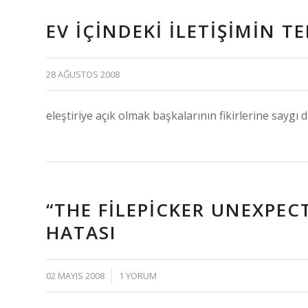
EV IÇINDEKI ILETIŞIMIN T
28 AĞUSTOS 2008
eleştiriye açık olmak başkalarının fikirlerine saygı
“THE FILEPICKER UNEXPE
HATASI
/
02 MAYIS 2008
1 YORUM