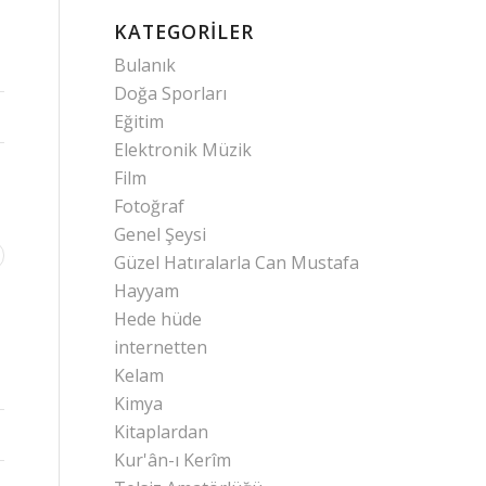
KATEGORILER
Bulanık
Doğa Sporları
Eğitim
Elektronik Müzik
Film
Fotoğraf
Genel Şeysi
Güzel Hatıralarla Can Mustafa
Hayyam
Hede hüde
internetten
Kelam
Kimya
Kitaplardan
Kur'ân-ı Kerîm