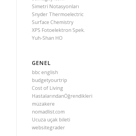
Simetri Notasyonları
Snyder Thermoelectric
Surface Chemistry
XPS Fotoelektron Spek.
Yuh-Shan HO
GENEL
bbc english
budgetyourtrip
Cost of Living
HastalarındanÖğrendikleri
müzakere
nomadlist.com
Ucuza uçak bileti
websitegrader