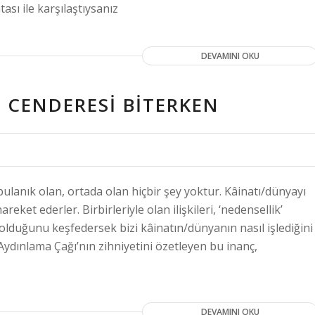
sı ile karşılaştıysanız
DEVAMINI OKU
 CENDERESI BITERKEN
bulanık olan, ortada olan hiçbir şey yoktur. Kâinatı/dünyayı
areket ederler. Birbirleriyle olan ilişkileri, ‘nedensellik’
 olduğunu keşfedersek bizi kâinatın/dünyanın nasıl işlediğini
Aydınlama Çağı’nın zihniyetini özetleyen bu inanç,
DEVAMINI OKU