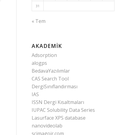
31
« Tem
AKADEMIK
Adsorption
alogps
BedavaYazılımlar
CAS Search Tool
DergiSınıflandırması
IAS
ISSN Dergi Kısaltmaları
IUPAC Solubility Data Series
Lasurface XPS database
nanovideolab
scimagojr.com