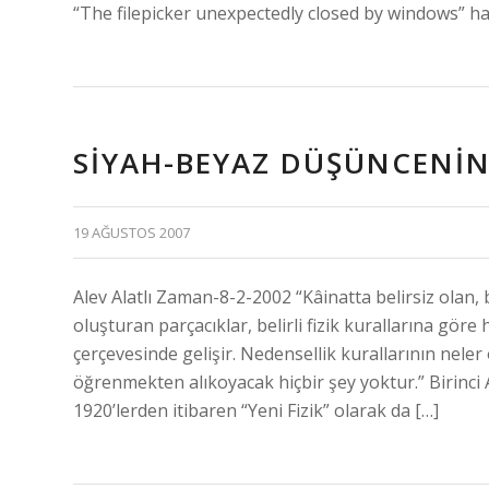
“The filepicker unexpectedly closed by windows” hata
SIYAH-BEYAZ DÜŞÜNCENIN
19 AĞUSTOS 2007
Alev Alatlı Zaman-8-2-2002 “Kâinatta belirsiz olan, 
oluşturan parçacıklar, belirli fizik kurallarına göre h
çerçevesinde gelişir. Nedensellik kurallarının neler
öğrenmekten alıkoyacak hiçbir şey yoktur.” Birinci 
1920’lerden itibaren “Yeni Fizik” olarak da […]