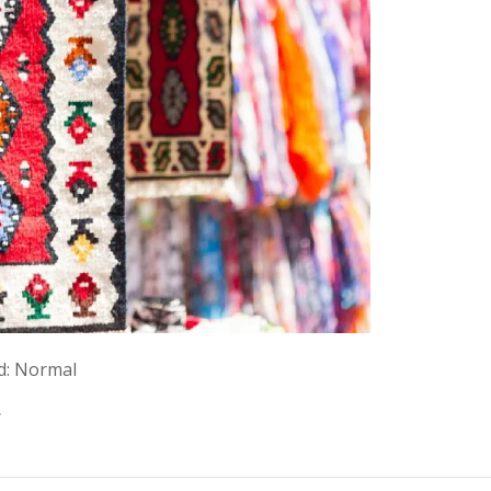
ed: Normal
⇒