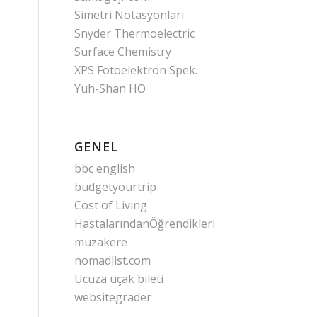
Simetri Notasyonları
Snyder Thermoelectric
Surface Chemistry
XPS Fotoelektron Spek.
Yuh-Shan HO
GENEL
bbc english
budgetyourtrip
Cost of Living
HastalarındanÖğrendikleri
müzakere
nomadlist.com
Ucuza uçak bileti
websitegrader