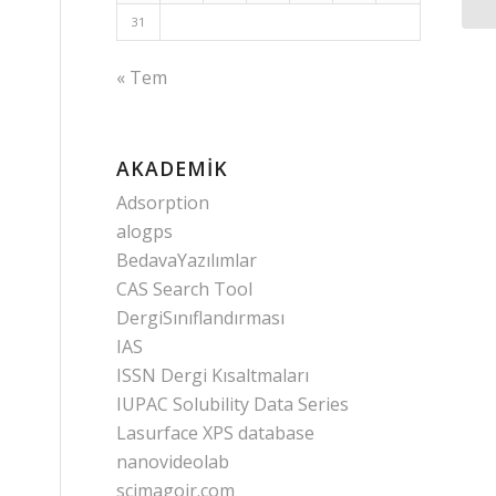
31
« Tem
AKADEMIK
Adsorption
alogps
BedavaYazılımlar
CAS Search Tool
DergiSınıflandırması
IAS
ISSN Dergi Kısaltmaları
IUPAC Solubility Data Series
Lasurface XPS database
nanovideolab
scimagojr.com