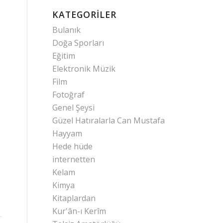
KATEGORILER
Bulanık
Doğa Sporları
Eğitim
Elektronik Müzik
Film
Fotoğraf
Genel Şeysi
Güzel Hatıralarla Can Mustafa
Hayyam
Hede hüde
internetten
Kelam
Kimya
Kitaplardan
Kur'ân-ı Kerîm