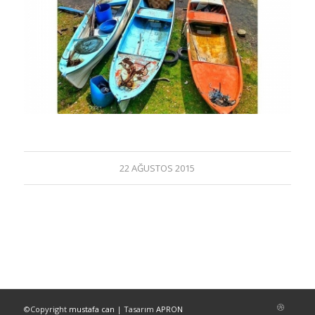
22 AĞUSTOS 2015
©Copyright
mustafa can
| Tasarım
APRON