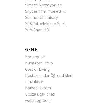
Simetri Notasyonları
Snyder Thermoelectric
Surface Chemistry
XPS Fotoelektron Spek.
Yuh-Shan HO
GENEL
bbc english
budgetyourtrip
Cost of Living
HastalarındanÖğrendikleri
müzakere
nomadlist.com
Ucuza uçak bileti
websitegrader