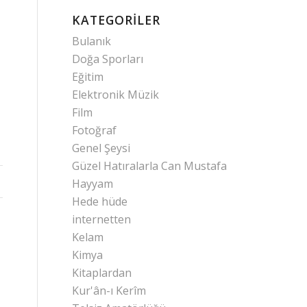
KATEGORILER
Bulanık
Doğa Sporları
Eğitim
Elektronik Müzik
Film
Fotoğraf
Genel Şeysi
Güzel Hatıralarla Can Mustafa
Hayyam
Hede hüde
internetten
Kelam
Kimya
Kitaplardan
Kur'ân-ı Kerîm