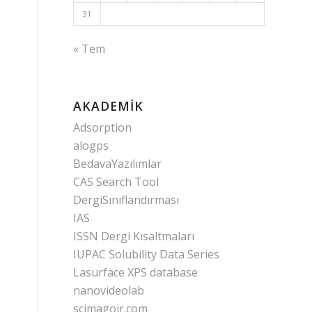
31
« Tem
AKADEMIK
Adsorption
alogps
BedavaYazılımlar
CAS Search Tool
DergiSınıflandırması
IAS
ISSN Dergi Kısaltmaları
IUPAC Solubility Data Series
Lasurface XPS database
nanovideolab
scimagojr.com