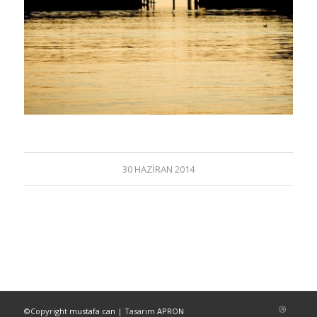
30 HAZIRAN 2014
©Copyright
mustafa can
| Tasarım
APRON