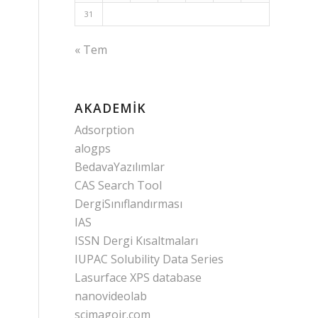
31
« Tem
AKADEMIK
Adsorption
alogps
BedavaYazılımlar
CAS Search Tool
DergiSınıflandırması
IAS
ISSN Dergi Kısaltmaları
IUPAC Solubility Data Series
Lasurface XPS database
nanovideolab
scimagojr.com