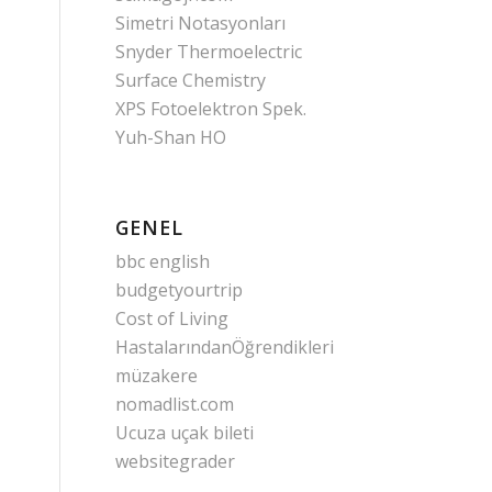
Simetri Notasyonları
Snyder Thermoelectric
Surface Chemistry
XPS Fotoelektron Spek.
Yuh-Shan HO
GENEL
bbc english
budgetyourtrip
Cost of Living
HastalarındanÖğrendikleri
müzakere
nomadlist.com
Ucuza uçak bileti
websitegrader