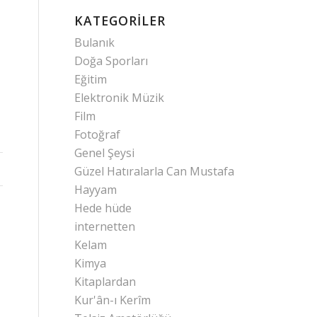
KATEGORILER
Bulanık
Doğa Sporları
Eğitim
Elektronik Müzik
Film
Fotoğraf
Genel Şeysi
Güzel Hatıralarla Can Mustafa
Hayyam
Hede hüde
internetten
Kelam
Kimya
Kitaplardan
Kur'ân-ı Kerîm