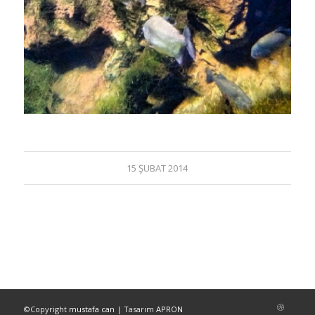
15 ŞUBAT 2014
©Copyright
mustafa can
| Tasarım
APRON