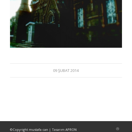
09 ŞUBAT 2014
©Copyright
mustafa can
| Tasarım
APRON