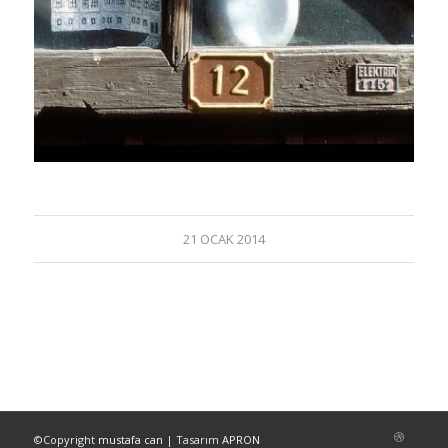
21 OCAK 2014
©Copyright
mustafa can
| Tasarım
APRON