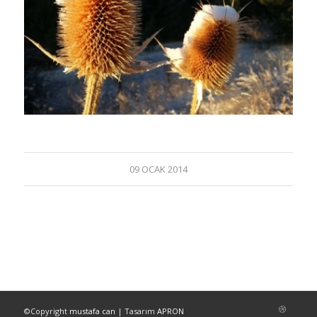
09 OCAK 2014
©Copyright
mustafa can
| Tasarım
APRON