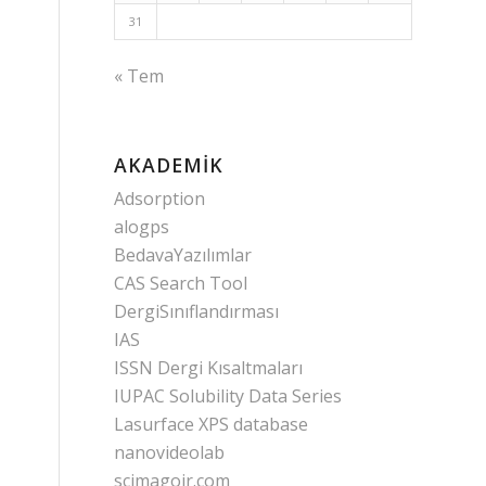
31
« Tem
AKADEMIK
Adsorption
alogps
BedavaYazılımlar
CAS Search Tool
DergiSınıflandırması
IAS
ISSN Dergi Kısaltmaları
IUPAC Solubility Data Series
Lasurface XPS database
nanovideolab
scimagojr.com