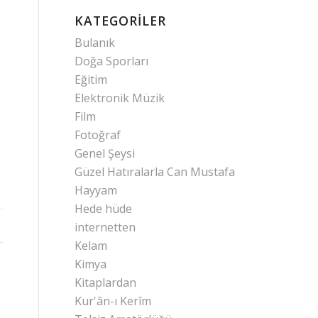
KATEGORILER
Bulanık
Doğa Sporları
Eğitim
Elektronik Müzik
Film
Fotoğraf
Genel Şeysi
Güzel Hatıralarla Can Mustafa
Hayyam
Hede hüde
internetten
Kelam
Kimya
Kitaplardan
Kur'ân-ı Kerîm