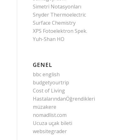
Simetri Notasyonları
Snyder Thermoelectric
Surface Chemistry
XPS Fotoelektron Spek.
Yuh-Shan HO
GENEL
bbc english
budgetyourtrip
Cost of Living
HastalarındanÖğrendikleri
müzakere
nomadlist.com
Ucuza uçak bileti
websitegrader