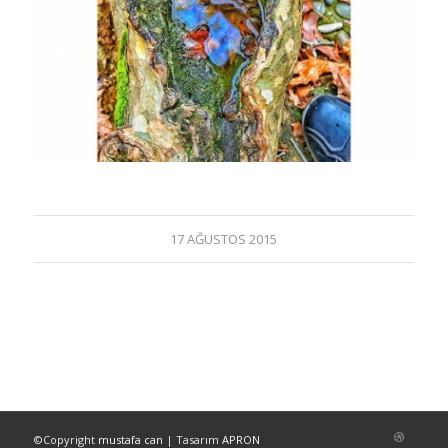
17 AĞUSTOS 2015
©Copyright
mustafa can
| Tasarım
APRON