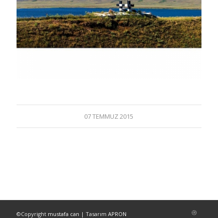
07 TEMMUZ 2015
©Copyright
mustafa can
| Tasarım
APRON