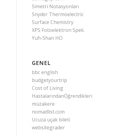
Simetri Notasyonları
Snyder Thermoelectric
Surface Chemistry
XPS Fotoelektron Spek.
Yuh-Shan HO
GENEL
bbc english
budgetyourtrip
Cost of Living
HastalarındanÖğrendikleri
müzakere
nomadlist.com
Ucuza uçak bileti
websitegrader