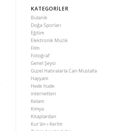
KATEGORILER
Bulanık
Doğa Sporları
Eğitim
Elektronik Müzik
Film
Fotoğraf
Genel Şeysi
Güzel Hatıralarla Can Mustafa
Hayyam
Hede hüde
internetten
Kelam
Kimya
Kitaplardan
Kur'ân-ı Kerîm