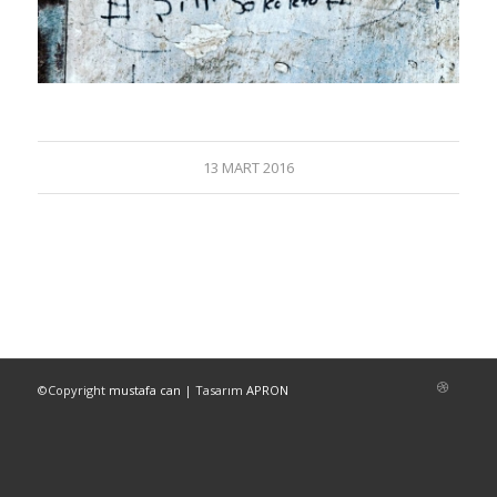
13 MART 2016
©Copyright
mustafa can
| Tasarım
APRON