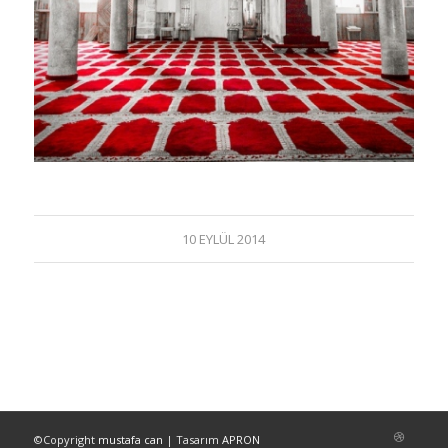
10 EYLÜL 2014
©Copyright
mustafa can
| Tasarım
APRON