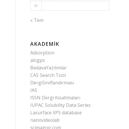
31
« Tem
AKADEMIK
Adsorption
alogps
BedavaYazılımlar
CAS Search Tool
DergiSınıflandırması
IAS
ISSN Dergi Kısaltmaları
IUPAC Solubility Data Series
Lasurface XPS database
nanovideolab
scimagojr.com