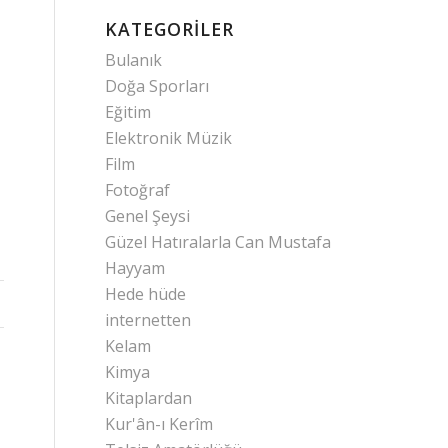
KATEGORILER
Bulanık
Doğa Sporları
Eğitim
Elektronik Müzik
Film
Fotoğraf
Genel Şeysi
Güzel Hatıralarla Can Mustafa
Hayyam
Hede hüde
internetten
Kelam
Kimya
Kitaplardan
Kur'ân-ı Kerîm