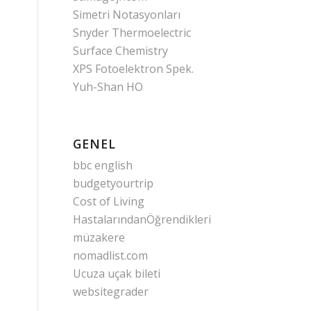
Simetri Notasyonları
Snyder Thermoelectric
Surface Chemistry
XPS Fotoelektron Spek.
Yuh-Shan HO
GENEL
bbc english
budgetyourtrip
Cost of Living
HastalarındanÖğrendikleri
müzakere
nomadlist.com
Ucuza uçak bileti
websitegrader