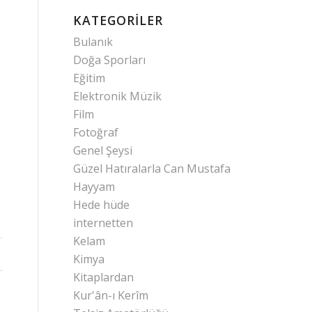
KATEGORILER
Bulanık
Doğa Sporları
Eğitim
Elektronik Müzik
Film
Fotoğraf
Genel Şeysi
Güzel Hatıralarla Can Mustafa
Hayyam
Hede hüde
internetten
Kelam
Kimya
Kitaplardan
Kur'ân-ı Kerîm