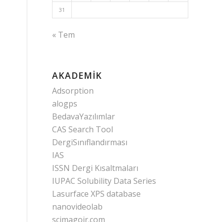
31
« Tem
AKADEMIK
Adsorption
alogps
BedavaYazılımlar
CAS Search Tool
DergiSınıflandırması
IAS
ISSN Dergi Kısaltmaları
IUPAC Solubility Data Series
Lasurface XPS database
nanovideolab
scimagojr.com