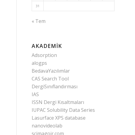
31
« Tem
AKADEMIK
Adsorption
alogps
BedavaYazılımlar
CAS Search Tool
DergiSınıflandırması
IAS
ISSN Dergi Kısaltmaları
IUPAC Solubility Data Series
Lasurface XPS database
nanovideolab
scimagojr.com