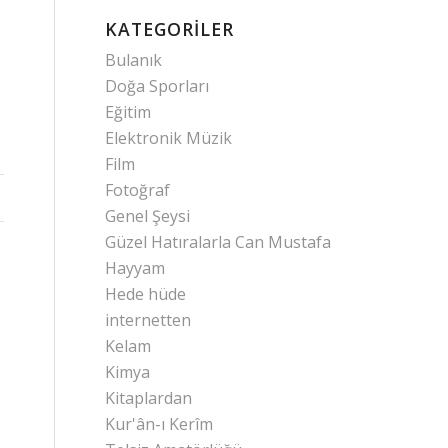
KATEGORILER
Bulanık
Doğa Sporları
Eğitim
Elektronik Müzik
Film
Fotoğraf
Genel Şeysi
Güzel Hatıralarla Can Mustafa
Hayyam
Hede hüde
internetten
Kelam
Kimya
Kitaplardan
Kur'ân-ı Kerîm