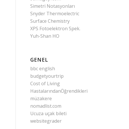
Simetri Notasyonları
Snyder Thermoelectric
Surface Chemistry
XPS Fotoelektron Spek.
Yuh-Shan HO
GENEL
bbc english
budgetyourtrip
Cost of Living
HastalarındanÖğrendikleri
müzakere
nomadlist.com
Ucuza uçak bileti
websitegrader